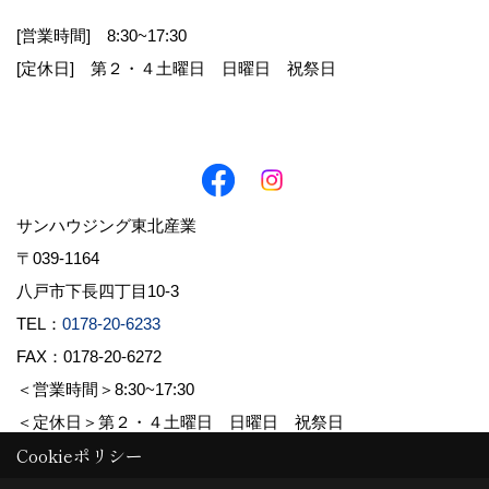
[営業時間] 8:30~17:30
お客様から直接書面にて個人情報を取得する場
[定休日] 第２・４土曜日 日曜日 祝祭日
合は、その都度利用目的を明示させていただきま
す。それ以外で、個人情報を取得する場合は、次
の利用目的の範囲内で取り扱わせていただきま
す。
1.お客様からのお問合せの対応
サンハウジング東北産業
2.お客様に適した情報やイベント案内を郵送・E
〒039-1164
メール等でお知らせ
八戸市下長四丁目10-3
3.お客様の家づくりに関するご提案
TEL：
0178-20-6233
FAX：0178-20-6272
4.必要に応じてお客様へのご連絡
＜営業時間＞8:30~17:30
＜定休日＞第２・４土曜日 日曜日 祝祭日
Cookieポリシー