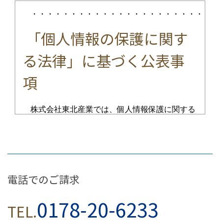
・・・・・・・・・・・・・・・・・・・・・・・・
「個人情報の保護に関す
る法律」に基づく公表事
項
株式会社東北産業では、個人情報保護に関する
法令を遵守するとともに、その取り扱いには細心
の注意を払っております。｢個人情報の保護に関
する法律」に基づき、以下の事項を「公表」いた
します。
電話でのご請求
個人情報の利用目的の公表に
0178-20-6233
TEL.
関する事項