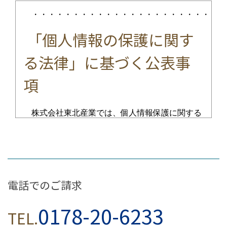
・・・・・・・・・・・・・・・・・・・・・・・・
「個人情報の保護に関す
る法律」に基づく公表事
項
株式会社東北産業では、個人情報保護に関する
法令を遵守するとともに、その取り扱いには細心
の注意を払っております。｢個人情報の保護に関
する法律」に基づき、以下の事項を「公表」いた
します。
電話でのご請求
個人情報の利用目的の公表に
0178-20-6233
TEL.
関する事項