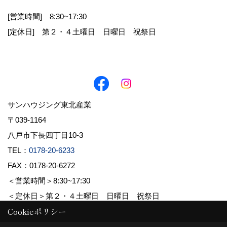
[営業時間] 8:30~17:30
お客様から直接書面にて個人情報を取得する場
[定休日] 第２・４土曜日 日曜日 祝祭日
合は、その都度利用目的を明示させていただきま
す。それ以外で、個人情報を取得する場合は、次
の利用目的の範囲内で取り扱わせていただきま
す。
1.お客様からのお問合せの対応
サンハウジング東北産業
2.お客様に適した情報やイベント案内を郵送・E
〒039-1164
メール等でお知らせ
八戸市下長四丁目10-3
3.お客様の家づくりに関するご提案
TEL：
0178-20-6233
FAX：0178-20-6272
4.必要に応じてお客様へのご連絡
＜営業時間＞8:30~17:30
＜定休日＞第２・４土曜日 日曜日 祝祭日
Cookieポリシー