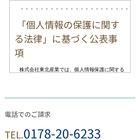
・・・・・・・・・・・・・・・・・・・・・・・・
「個人情報の保護に関す
る法律」に基づく公表事
項
株式会社東北産業では、個人情報保護に関する
法令を遵守するとともに、その取り扱いには細心
の注意を払っております。｢個人情報の保護に関
する法律」に基づき、以下の事項を「公表」いた
します。
電話でのご請求
個人情報の利用目的の公表に
0178-20-6233
TEL.
関する事項