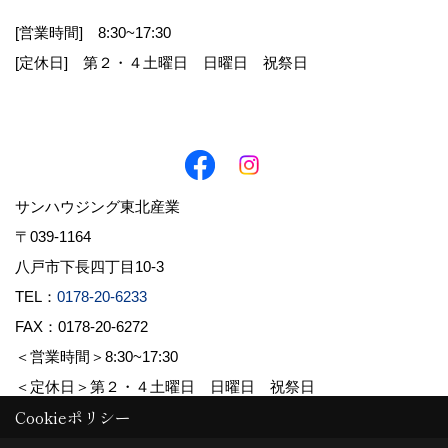
[営業時間] 8:30~17:30
お客様から直接書面にて個人情報を取得する場
[定休日] 第２・４土曜日 日曜日 祝祭日
合は、その都度利用目的を明示させていただきま
す。それ以外で、個人情報を取得する場合は、次
の利用目的の範囲内で取り扱わせていただきま
す。
1.お客様からのお問合せの対応
サンハウジング東北産業
2.お客様に適した情報やイベント案内を郵送・E
〒039-1164
メール等でお知らせ
八戸市下長四丁目10-3
3.お客様の家づくりに関するご提案
TEL：
0178-20-6233
FAX：0178-20-6272
4.必要に応じてお客様へのご連絡
＜営業時間＞8:30~17:30
＜定休日＞第２・４土曜日 日曜日 祝祭日
Cookieポリシー