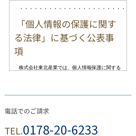
・・・・・・・・・・・・・・・・・・・・・・・・
「個人情報の保護に関す
る法律」に基づく公表事
項
株式会社東北産業では、個人情報保護に関する
法令を遵守するとともに、その取り扱いには細心
の注意を払っております。｢個人情報の保護に関
する法律」に基づき、以下の事項を「公表」いた
します。
電話でのご請求
個人情報の利用目的の公表に
0178-20-6233
TEL.
関する事項