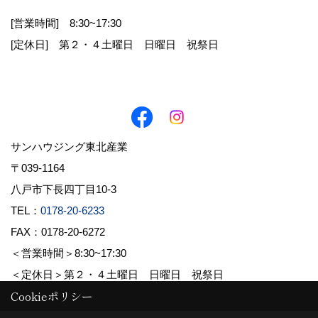
[営業時間] 8:30~17:30
お客様から直接書面にて個人情報を取得する場
[定休日] 第２・４土曜日 日曜日 祝祭日
合は、その都度利用目的を明示させていただきま
す。それ以外で、個人情報を取得する場合は、次
の利用目的の範囲内で取り扱わせていただきま
す。
1.お客様からのお問合せの対応
サンハウジング東北産業
2.お客様に適した情報やイベント案内を郵送・E
〒039-1164
メール等でお知らせ
八戸市下長四丁目10-3
3.お客様の家づくりに関するご提案
TEL：
0178-20-6233
FAX：0178-20-6272
4.必要に応じてお客様へのご連絡
＜営業時間＞8:30~17:30
＜定休日＞第２・４土曜日 日曜日 祝祭日
Cookieポリシー