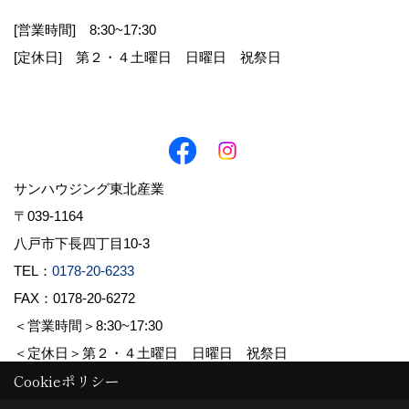
[営業時間] 8:30~17:30
お客様から直接書面にて個人情報を取得する場
[定休日] 第２・４土曜日 日曜日 祝祭日
合は、その都度利用目的を明示させていただきま
す。それ以外で、個人情報を取得する場合は、次
の利用目的の範囲内で取り扱わせていただきま
す。
1.お客様からのお問合せの対応
サンハウジング東北産業
2.お客様に適した情報やイベント案内を郵送・E
〒039-1164
メール等でお知らせ
八戸市下長四丁目10-3
3.お客様の家づくりに関するご提案
TEL：
0178-20-6233
FAX：0178-20-6272
4.必要に応じてお客様へのご連絡
＜営業時間＞8:30~17:30
＜定休日＞第２・４土曜日 日曜日 祝祭日
Cookieポリシー