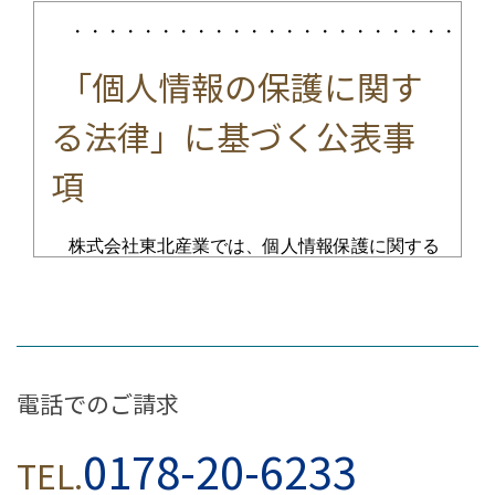
・・・・・・・・・・・・・・・・・・・・・・・・
「個人情報の保護に関す
る法律」に基づく公表事
項
株式会社東北産業では、個人情報保護に関する
法令を遵守するとともに、その取り扱いには細心
の注意を払っております。｢個人情報の保護に関
する法律」に基づき、以下の事項を「公表」いた
します。
電話でのご請求
個人情報の利用目的の公表に
0178-20-6233
TEL.
関する事項