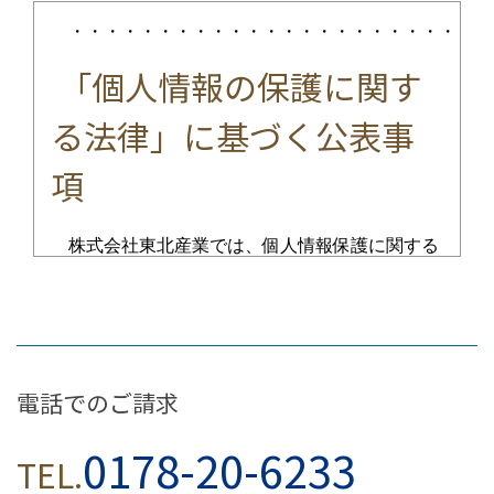
・・・・・・・・・・・・・・・・・・・・・・・・
「個人情報の保護に関す
る法律」に基づく公表事
項
株式会社東北産業では、個人情報保護に関する
法令を遵守するとともに、その取り扱いには細心
の注意を払っております。｢個人情報の保護に関
する法律」に基づき、以下の事項を「公表」いた
します。
電話でのご請求
個人情報の利用目的の公表に
0178-20-6233
TEL.
関する事項