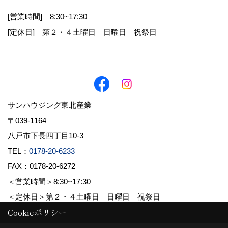
[営業時間] 8:30~17:30
お客様から直接書面にて個人情報を取得する場
[定休日] 第２・４土曜日 日曜日 祝祭日
合は、その都度利用目的を明示させていただきま
す。それ以外で、個人情報を取得する場合は、次
の利用目的の範囲内で取り扱わせていただきま
す。
1.お客様からのお問合せの対応
サンハウジング東北産業
2.お客様に適した情報やイベント案内を郵送・E
〒039-1164
メール等でお知らせ
八戸市下長四丁目10-3
3.お客様の家づくりに関するご提案
TEL：
0178-20-6233
FAX：0178-20-6272
4.必要に応じてお客様へのご連絡
＜営業時間＞8:30~17:30
＜定休日＞第２・４土曜日 日曜日 祝祭日
Cookieポリシー