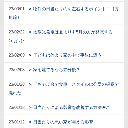
23/03/01
物件の日当たりのを左右するポイント！｛方
角編｝
23/02/22
太陽光発電は夏よりも5月の方が発電する
Σ(°д°ﾉ)ﾉ
23/02/09
子どもは外より家の中で事故に遭う
23/02/03
家を建てるなら節分後？
23/01/28
「ちゃぶ台で食事」スタイルは公団の提案で
廃れた...
23/01/18
日当たりによる影響を改善する方法☀︎.°
23/01/12
日当たりの悪い家が与える影響