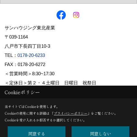
サンハウジング東北産業
〒039-1164
八戸市下長四丁目10-3
TEL：
0178-20-6233
FAX：0178-20-6272
＜営業時間＞8:30~17:30
＜定休日＞第２・４土曜日 日曜日 祝祭日
Cookieポリシー
Copyright (c) 株式会社東北産業. All Rights Reserved.
当サイトではCookieを使用します。
Cookieの使用に関する詳細は 「
プライバシーポリシー
」をご覧ください。
Produced by
ゴデスクリエイト
Cookieを受け入れるか拒否するか選択してください。
同意する
同意しない