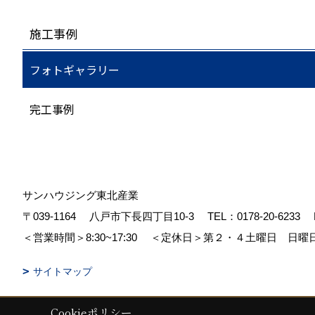
施工事例
フォトギャラリー
完工事例
サンハウジング東北産業
〒039-1164
八戸市下長四丁目10-3
TEL：
0178-20-6233
＜営業時間＞8:30~17:30
＜定休日＞第２・４土曜日 日曜
サイトマップ
Cookieポリシー
Copyright (c) 株式会社東北産業. All Rights Reserved.
|
Produced by
ゴ