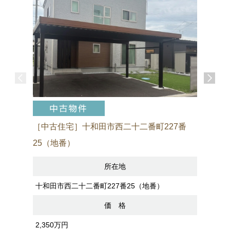
［中古住宅］十和田市西二十二番町227番
［売アパ
25（地番）
所在地
八戸市諏訪
十和田市西二十二番町227番25（地番）
価 格
2,200万
2,350万円