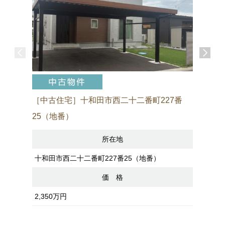
［中古住宅］十和田市西二十二番町227番
［売アパ
25（地番）
所在地
八戸市諏訪
十和田市西二十二番町227番25（地番）
価 格
2,200万
2,350万円