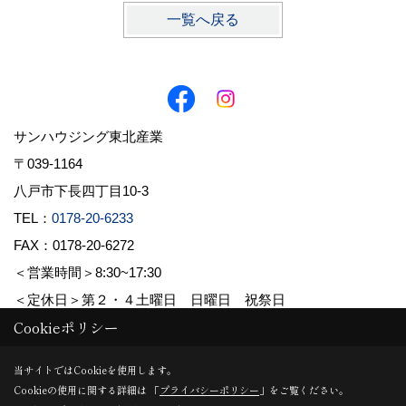
一覧へ戻る
サンハウジング東北産業
〒039-1164
八戸市下長四丁目10-3
TEL：
0178-20-6233
FAX：0178-20-6272
＜営業時間＞8:30~17:30
＜定休日＞第２・４土曜日 日曜日 祝祭日
Cookieポリシー
Copyright (c) 株式会社東北産業. All Rights Reserved.
当サイトではCookieを使用します。
Cookieの使用に関する詳細は 「
プライバシーポリシー
」をご覧ください。
Produced by
ゴデスクリエイト