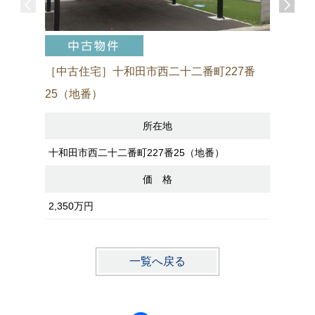
［中古住宅］十和田市西二十二番町227番
［売アパ
25（地番）
所在地
八戸市諏訪
十和田市西二十二番町227番25（地番）
価 格
2,200万
2,350万円
一覧へ戻る