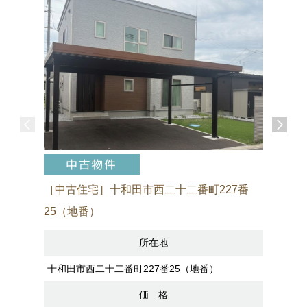
［中古住宅］十和田市西二十二番町227番
［売アパ
25（地番）
所在地
八戸市諏訪
十和田市西二十二番町227番25（地番）
価 格
2,200万