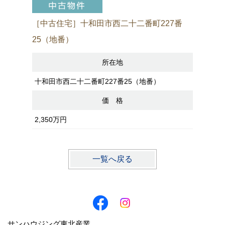
［中古住宅］十和田市西二十二番町227番
［売アパ
25（地番）
所在地
八戸市諏訪
十和田市西二十二番町227番25（地番）
価 格
2,200万
2,350万円
一覧へ戻る
サンハウジング東北産業