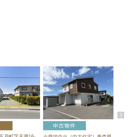
五戸町字天満16-
※商談中※［中古住宅］青森県
青森県三