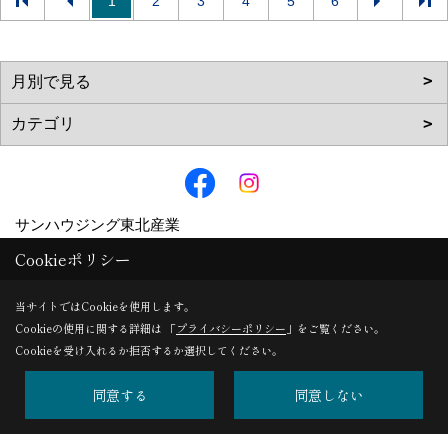
1
2
3
4
5
6
サンハウジング東北産業
〒039-1164
Cookieポリシー
八戸市下長四丁目10-3
当サイトではCookieを使用します。
TEL：
0178-20-6233
Cookieの使用に関する詳細は 「
プライバシーポリシー
」をご覧ください。
FAX：0178-20-6272
Cookieを受け入れるか拒否するか選択してください。
＜営業時間＞8:30~17:30
同意する
同意しない
＜定休日＞第２・４土曜日 日曜日 祝祭日