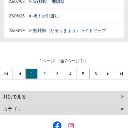
23/07/03
SY様邸 地鎮祭
23/06/26
祝！お引渡し！
23/06/19
鯉艸郷（りそうきょう）ライトアップ
1ページ （全7ページ中）
1
2
3
4
5
6