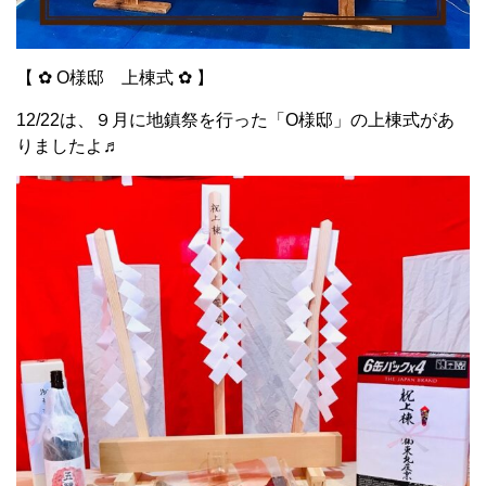
【 ✿ O様邸 上棟式 ✿ 】
12/22は、９月に地鎮祭を行った「O様邸」の上棟式があ
りましたよ♬