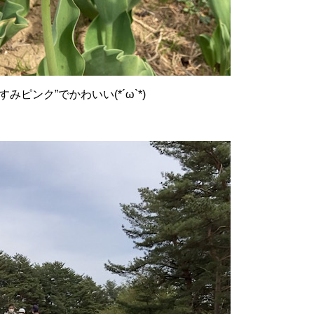
みピンク”でかわいい(*´ω`*)