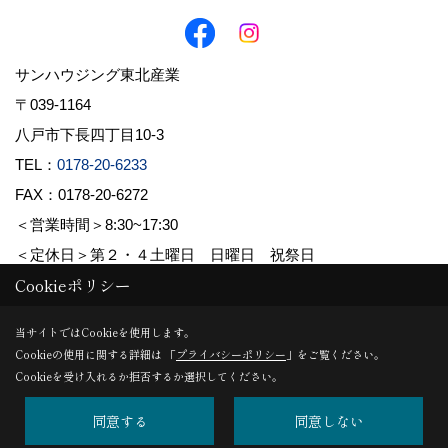
サンハウジング東北産業
〒039-1164
八戸市下長四丁目10-3
TEL：
0178-20-6233
FAX：0178-20-6272
＜営業時間＞8:30~17:30
＜定休日＞第２・４土曜日 日曜日 祝祭日
Cookieポリシー
Copyright (c) 株式会社東北産業. All Rights Reserved.
当サイトではCookieを使用します。
Cookieの使用に関する詳細は 「
プライバシーポリシー
」をご覧ください。
Produced by
ゴデスクリエイト
Cookieを受け入れるか拒否するか選択してください。
同意する
同意しない