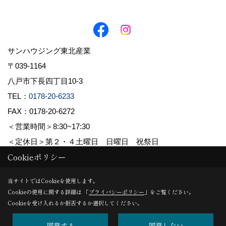
サンハウジング東北産業
〒039-1164
八戸市下長四丁目10-3
TEL：
0178-20-6233
FAX：0178-20-6272
＜営業時間＞8:30~17:30
＜定休日＞第２・４土曜日 日曜日 祝祭日
Cookieポリシー
Copyright (c) 株式会社東北産業. All Rights Reserved.
当サイトではCookieを使用します。
Cookieの使用に関する詳細は 「
プライバシーポリシー
」をご覧ください。
Produced by
ゴデスクリエイト
Cookieを受け入れるか拒否するか選択してください。
同意する
同意しない