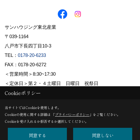
サンハウジング東北産業
〒039-1164
八戸市下長四丁目10-3
TEL：
0178-20-6233
FAX：0178-20-6272
＜営業時間＞8:30~17:30
＜定休日＞第２・４土曜日 日曜日 祝祭日
Cookieポリシー
Copyright (c) 株式会社東北産業. All Rights Reserved.
当サイトではCookieを使用します。
Cookieの使用に関する詳細は 「
プライバシーポリシー
」をご覧ください。
Produced by
ゴデスクリエイト
Cookieを受け入れるか拒否するか選択してください。
同意する
同意しない