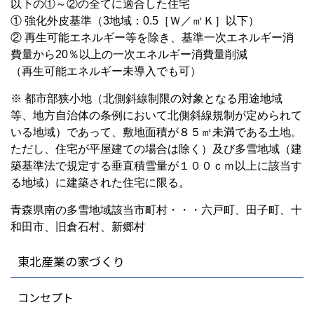
以下の①～②の全てに適合した住宅
① 強化外皮基準（3地域：0.5［Ｗ／㎡Ｋ］以下）
② 再生可能エネルギー等を除き、基準一次エネルギー消
費量から20％以上の一次エネルギー消費量削減
（再生可能エネルギー未導入でも可）
※ 都市部狭小地（北側斜線制限の対象となる用途地域
等、地方自治体の条例において北側斜線規制が定められて
いる地域）であって、敷地面積が８５㎡未満である土地。
ただし、住宅が平屋建ての場合は除く）及び多雪地域（建
築基準法で規定する垂直積雪量が１００ｃｍ以上に該当す
る地域）に建築された住宅に限る。
青森県南の多雪地域該当市町村・・・六戸町、田子町、十
和田市、旧倉石村、新郷村
東北産業の家づくり
コンセプト